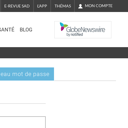
MON COMPTE
E-REVUE SAD
L'APP
THÉMAS
NASDAQ
SANTÉ
BLOG
eau mot de passe