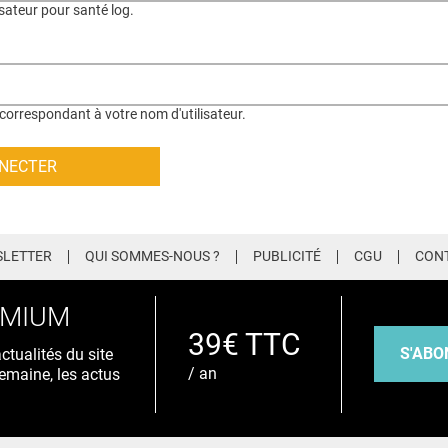
isateur pour santé log.
correspondant à votre nom d'utilisateur.
LETTER
QUI SOMMES-NOUS ?
PUBLICITÉ
CGU
CON
EMIUM
39€ TTC
S'ABO
tualités du site
/ an
emaine, les actus