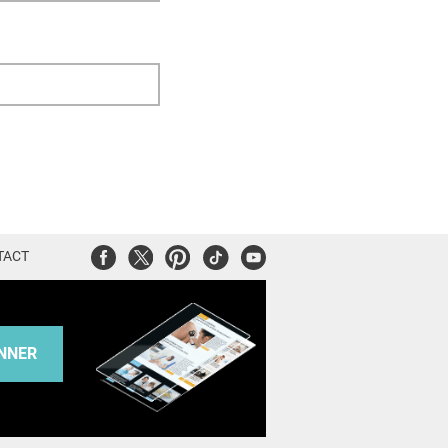
Facebook
Twitter
Pinterest
Tiktok
Youtube
TACT
NNER