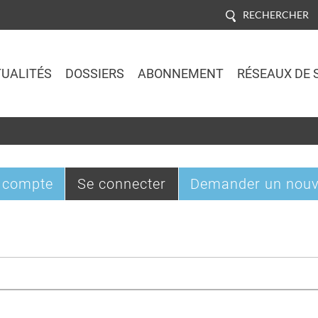
RECHERCHER
UALITÉS
DOSSIERS
ABONNEMENT
RÉSEAUX DE 
Jump to navigation
(onglet
 compte
Se connecter
Demander un nouv
actif)