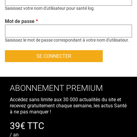
QUI SOMMES-NOUS ?
Saisissez votre nom d'utilisateur pour santé log.
PUBLICITÉ
Mot de passe
*
CONDITIONS GÉNÉRALES
CONTACT
Saisissez le mot de passe correspondant à votre nom d'utilisateur.
CRÉDITS
ABONNEMENT PREMIUM
Accédez sans limite aux 30 000 actualités du site et
recevez gratuitement chaque semaine, les actus Santé
à ne pas manquer !
39€ TTC
/ an