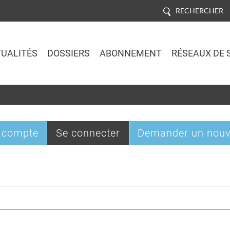
RECHERCHER
UALITÉS
DOSSIERS
ABONNEMENT
RÉSEAUX DE 
Jump to navigation
(onglet
 compte
Se connecter
Demander un nouv
actif)