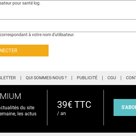
isateur pour santé log.
correspondant à votre nom d'utilisateur.
LETTER
QUI SOMMES-NOUS ?
PUBLICITÉ
CGU
CON
EMIUM
39€ TTC
S'ABO
tualités du site
/ an
emaine, les actus