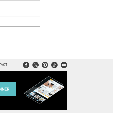
Facebook
Twitter
Pinterest
Tiktok
Youtube
TACT
NNER