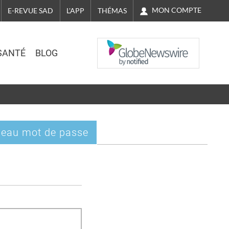
MON COMPTE
E-REVUE SAD
L'APP
THÉMAS
NASDAQ
SANTÉ
BLOG
eau mot de passe