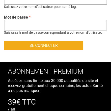
QUI SOMMES-NOUS ?
Saisissez votre nom d'utilisateur pour santé log.
PUBLICITÉ
Mot de passe
*
CONDITIONS GÉNÉRALES
CONTACT
Saisissez le mot de passe correspondant à votre nom d'utilisateur.
CRÉDITS
ABONNEMENT PREMIUM
Accédez sans limite aux 30 000 actualités du site et
recevez gratuitement chaque semaine, les actus Santé
à ne pas manquer !
39€ TTC
/ an