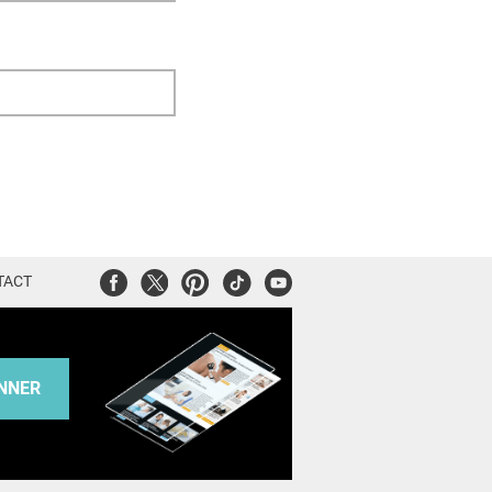
Facebook
Twitter
Pinterest
Tiktok
Youtube
TACT
NNER