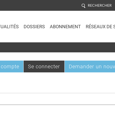
RECHERCHER
UALITÉS
DOSSIERS
ABONNEMENT
RÉSEAUX DE 
Jump to navigation
(onglet
 compte
Se connecter
Demander un nouv
actif)