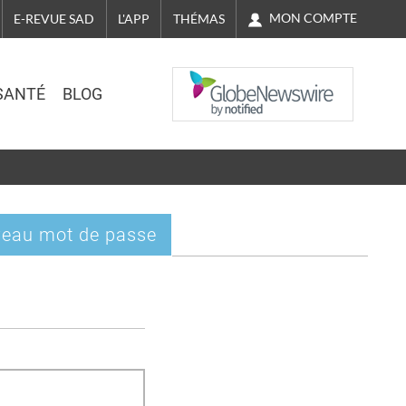
MON COMPTE
E-REVUE SAD
L'APP
THÉMAS
NASDAQ
SANTÉ
BLOG
eau mot de passe