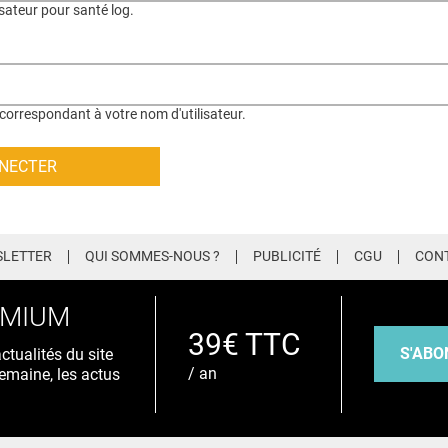
isateur pour santé log.
correspondant à votre nom d'utilisateur.
LETTER
QUI SOMMES-NOUS ?
PUBLICITÉ
CGU
CON
EMIUM
39€ TTC
S'ABO
tualités du site
/ an
emaine, les actus