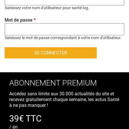
QUI SOMMES-NOUS ?
Saisissez votre nom d'utilisateur pour santé log.
PUBLICITÉ
Mot de passe
*
CONDITIONS GÉNÉRALES
CONTACT
Saisissez le mot de passe correspondant à votre nom d'utilisateur.
CRÉDITS
ABONNEMENT PREMIUM
Accédez sans limite aux 30 000 actualités du site et
recevez gratuitement chaque semaine, les actus Santé
à ne pas manquer !
39€ TTC
/ an