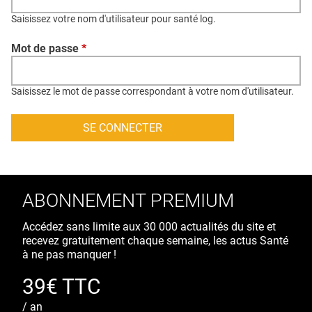
QUI SOMMES-NOUS ?
Saisissez votre nom d'utilisateur pour santé log.
PUBLICITÉ
Mot de passe
*
CONDITIONS GÉNÉRALES
CONTACT
Saisissez le mot de passe correspondant à votre nom d'utilisateur.
CRÉDITS
ABONNEMENT PREMIUM
Accédez sans limite aux 30 000 actualités du site et
recevez gratuitement chaque semaine, les actus Santé
à ne pas manquer !
39€ TTC
/ an