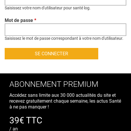
QUI SOMMES-NOUS ?
Saisissez votre nom d'utilisateur pour santé log.
PUBLICITÉ
Mot de passe
*
CONDITIONS GÉNÉRALES
CONTACT
Saisissez le mot de passe correspondant à votre nom d'utilisateur.
CRÉDITS
ABONNEMENT PREMIUM
Accédez sans limite aux 30 000 actualités du site et
recevez gratuitement chaque semaine, les actus Santé
à ne pas manquer !
39€ TTC
/ an