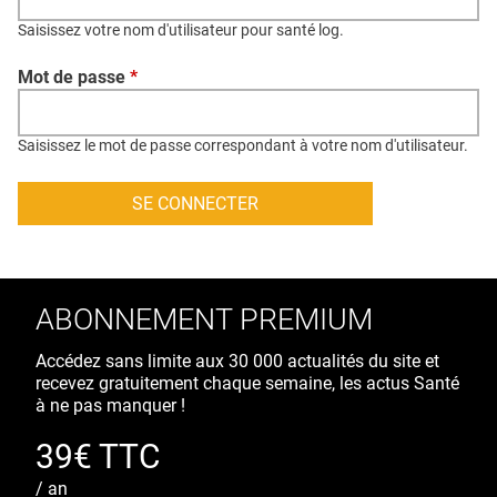
QUI SOMMES-NOUS ?
Saisissez votre nom d'utilisateur pour santé log.
PUBLICITÉ
Mot de passe
*
CONDITIONS GÉNÉRALES
CONTACT
Saisissez le mot de passe correspondant à votre nom d'utilisateur.
CRÉDITS
ABONNEMENT PREMIUM
Accédez sans limite aux 30 000 actualités du site et
recevez gratuitement chaque semaine, les actus Santé
à ne pas manquer !
39€ TTC
/ an