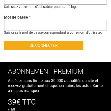
QUI SOMMES-NOUS ?
Saisissez votre nom d'utilisateur pour santé log.
PUBLICITÉ
Mot de passe
*
CONDITIONS GÉNÉRALES
CONTACT
Saisissez le mot de passe correspondant à votre nom d'utilisateur.
CRÉDITS
ABONNEMENT PREMIUM
Accédez sans limite aux 30 000 actualités du site et
recevez gratuitement chaque semaine, les actus Santé
à ne pas manquer !
39€ TTC
/ an