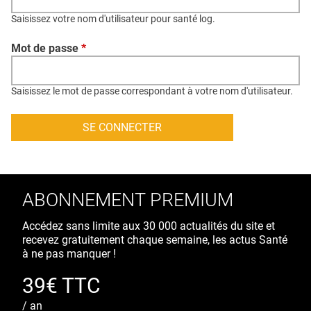
QUI SOMMES-NOUS ?
Saisissez votre nom d'utilisateur pour santé log.
PUBLICITÉ
Mot de passe
*
CONDITIONS GÉNÉRALES
CONTACT
Saisissez le mot de passe correspondant à votre nom d'utilisateur.
CRÉDITS
ABONNEMENT PREMIUM
Accédez sans limite aux 30 000 actualités du site et
recevez gratuitement chaque semaine, les actus Santé
à ne pas manquer !
39€ TTC
/ an