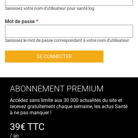
QUI SOMMES-NOUS ?
Saisissez votre nom d'utilisateur pour santé log.
PUBLICITÉ
Mot de passe
*
CONDITIONS GÉNÉRALES
CONTACT
Saisissez le mot de passe correspondant à votre nom d'utilisateur.
CRÉDITS
ABONNEMENT PREMIUM
Accédez sans limite aux 30 000 actualités du site et
recevez gratuitement chaque semaine, les actus Santé
à ne pas manquer !
39€ TTC
/ an