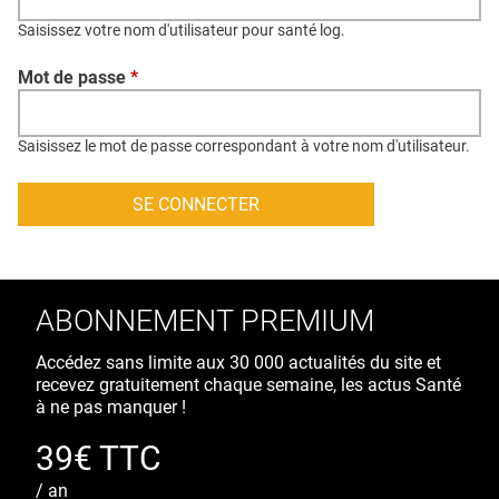
QUI SOMMES-NOUS ?
Saisissez votre nom d'utilisateur pour santé log.
PUBLICITÉ
Mot de passe
*
CONDITIONS GÉNÉRALES
CONTACT
Saisissez le mot de passe correspondant à votre nom d'utilisateur.
CRÉDITS
ABONNEMENT PREMIUM
Accédez sans limite aux 30 000 actualités du site et
recevez gratuitement chaque semaine, les actus Santé
à ne pas manquer !
39€ TTC
/ an