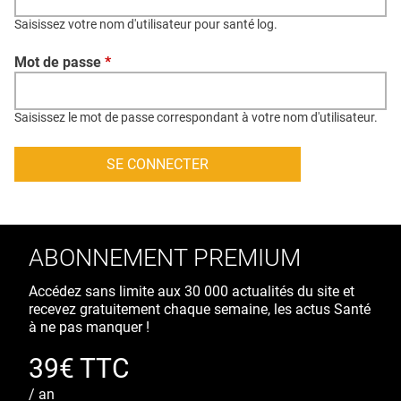
QUI SOMMES-NOUS ?
Saisissez votre nom d'utilisateur pour santé log.
PUBLICITÉ
Mot de passe
*
CONDITIONS GÉNÉRALES
CONTACT
Saisissez le mot de passe correspondant à votre nom d'utilisateur.
CRÉDITS
ABONNEMENT PREMIUM
Accédez sans limite aux 30 000 actualités du site et
recevez gratuitement chaque semaine, les actus Santé
à ne pas manquer !
39€ TTC
/ an