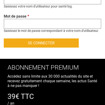
QUI SOMMES-NOUS ?
Saisissez votre nom d'utilisateur pour santé log.
PUBLICITÉ
Mot de passe
*
CONDITIONS GÉNÉRALES
CONTACT
Saisissez le mot de passe correspondant à votre nom d'utilisateur.
CRÉDITS
ABONNEMENT PREMIUM
Accédez sans limite aux 30 000 actualités du site et
recevez gratuitement chaque semaine, les actus Santé
à ne pas manquer !
39€ TTC
/ an