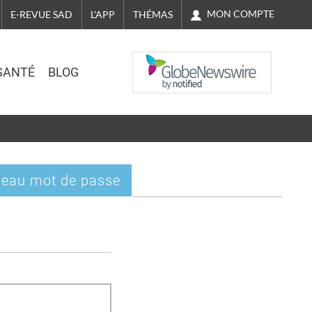
MON COMPTE
E-REVUE SAD
L'APP
THÉMAS
NASDAQ
SANTÉ
BLOG
eau mot de passe