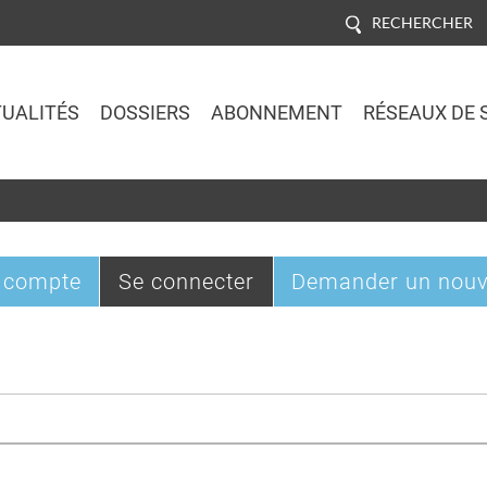
RECHERCHER
UALITÉS
DOSSIERS
ABONNEMENT
RÉSEAUX DE 
Jump to navigation
(onglet
 compte
Se connecter
Demander un nouv
actif)