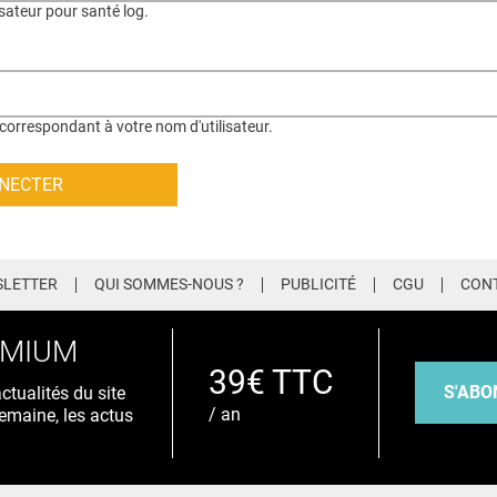
isateur pour santé log.
correspondant à votre nom d'utilisateur.
LETTER
QUI SOMMES-NOUS ?
PUBLICITÉ
CGU
CON
EMIUM
39€ TTC
S'ABO
tualités du site
/ an
emaine, les actus