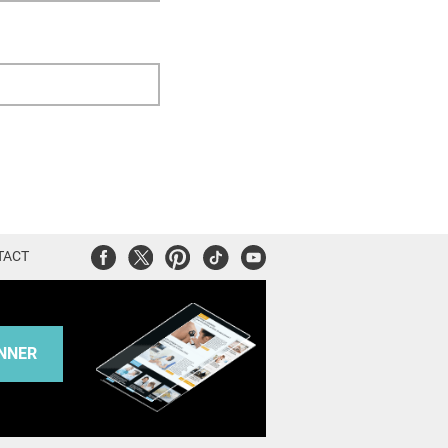
Facebook
Twitter
Pinterest
Tiktok
Youtube
TACT
NNER