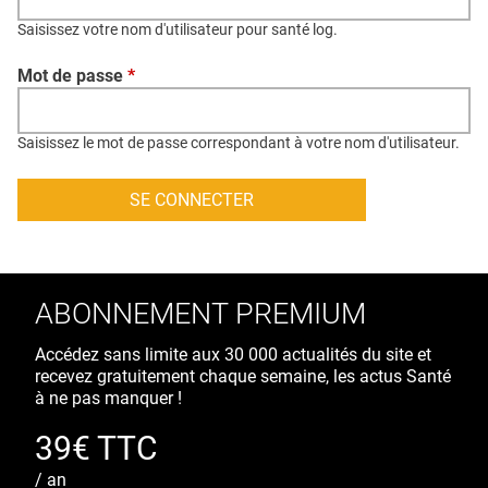
QUI SOMMES-NOUS ?
Saisissez votre nom d'utilisateur pour santé log.
PUBLICITÉ
Mot de passe
*
CONDITIONS GÉNÉRALES
CONTACT
Saisissez le mot de passe correspondant à votre nom d'utilisateur.
CRÉDITS
ABONNEMENT PREMIUM
Accédez sans limite aux 30 000 actualités du site et
recevez gratuitement chaque semaine, les actus Santé
à ne pas manquer !
39€ TTC
/ an