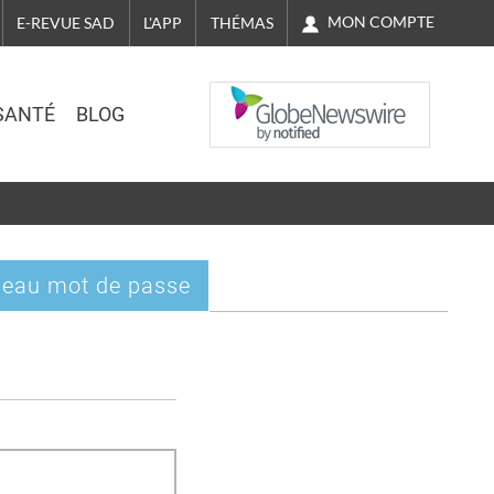
MON COMPTE
E-REVUE SAD
L'APP
THÉMAS
NASDAQ
SANTÉ
BLOG
eau mot de passe