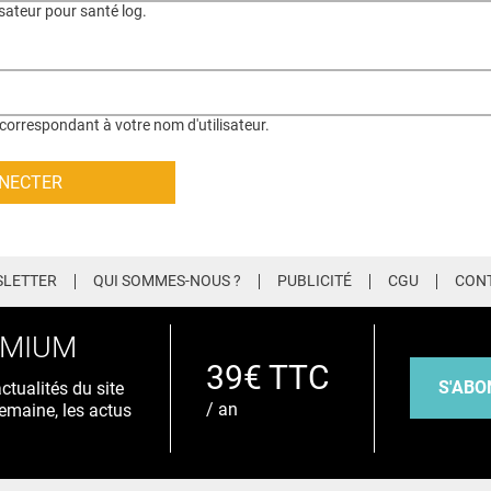
isateur pour santé log.
correspondant à votre nom d'utilisateur.
LETTER
QUI SOMMES-NOUS ?
PUBLICITÉ
CGU
CON
EMIUM
39€ TTC
S'ABO
tualités du site
/ an
emaine, les actus