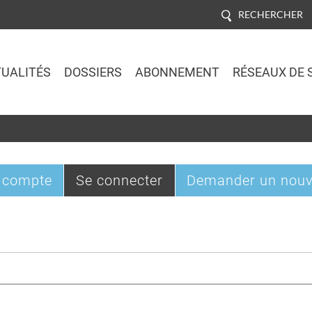
RECHERCHER
UALITÉS
DOSSIERS
ABONNEMENT
RÉSEAUX DE 
Jump to navigation
(onglet
 compte
Se connecter
Demander un nouv
actif)