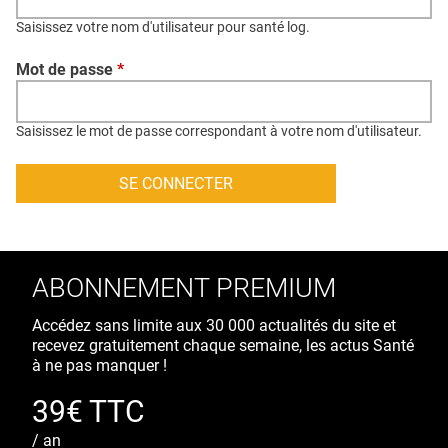
QUI SOMMES-NOUS ?
Saisissez votre nom d'utilisateur pour santé log.
PUBLICITÉ
Mot de passe
*
CONDITIONS GÉNÉRALES
CONTACT
Saisissez le mot de passe correspondant à votre nom d'utilisateur.
CRÉDITS
ABONNEMENT PREMIUM
Accédez sans limite aux 30 000 actualités du site et
recevez gratuitement chaque semaine, les actus Santé
à ne pas manquer !
39€ TTC
/ an