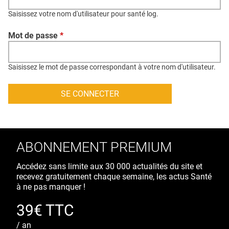
QUI SOMMES-NOUS ?
Saisissez votre nom d'utilisateur pour santé log.
PUBLICITÉ
Mot de passe
*
CONDITIONS GÉNÉRALES
CONTACT
Saisissez le mot de passe correspondant à votre nom d'utilisateur.
CRÉDITS
ABONNEMENT PREMIUM
Accédez sans limite aux 30 000 actualités du site et
recevez gratuitement chaque semaine, les actus Santé
à ne pas manquer !
39€ TTC
/ an