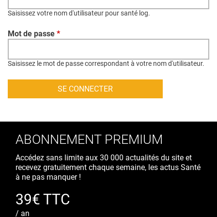
QUI SOMMES-NOUS ?
Saisissez votre nom d'utilisateur pour santé log.
PUBLICITÉ
Mot de passe
*
CONDITIONS GÉNÉRALES
CONTACT
Saisissez le mot de passe correspondant à votre nom d'utilisateur.
CRÉDITS
ABONNEMENT PREMIUM
Accédez sans limite aux 30 000 actualités du site et
recevez gratuitement chaque semaine, les actus Santé
à ne pas manquer !
39€ TTC
/ an