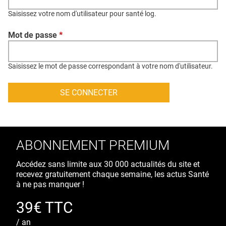
QUI SOMMES-NOUS ?
Saisissez votre nom d'utilisateur pour santé log.
PUBLICITÉ
Mot de passe
*
CONDITIONS GÉNÉRALES
CONTACT
Saisissez le mot de passe correspondant à votre nom d'utilisateur.
CRÉDITS
ABONNEMENT PREMIUM
Accédez sans limite aux 30 000 actualités du site et
recevez gratuitement chaque semaine, les actus Santé
à ne pas manquer !
39€ TTC
/ an