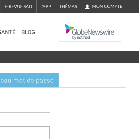
MON COMPTE
E-REVUE SAD
L'APP
THÉMAS
NASDAQ
SANTÉ
BLOG
eau mot de passe