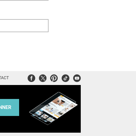
Facebook
Twitter
Pinterest
Tiktok
Youtube
TACT
NNER