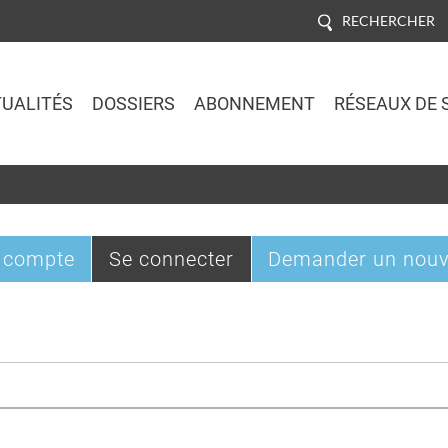
RECHERCHER
UALITÉS
DOSSIERS
ABONNEMENT
RÉSEAUX DE 
Jump to navigation
(onglet
 compte
Se connecter
Demander un nouv
actif)