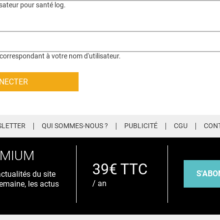
isateur pour santé log.
correspondant à votre nom d'utilisateur.
LETTER
QUI SOMMES-NOUS ?
PUBLICITÉ
CGU
CON
EMIUM
39€ TTC
S'ABO
tualités du site
/ an
emaine, les actus