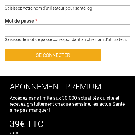
QUI SOMMES-NOUS ?
Saisissez votre nom d'utilisateur pour santé log.
PUBLICITÉ
Mot de passe
*
CONDITIONS GÉNÉRALES
CONTACT
Saisissez le mot de passe correspondant à votre nom d'utilisateur.
CRÉDITS
ABONNEMENT PREMIUM
Accédez sans limite aux 30 000 actualités du site et
recevez gratuitement chaque semaine, les actus Santé
à ne pas manquer !
39€ TTC
/ an