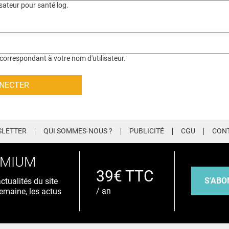
isateur pour santé log.
correspondant à votre nom d'utilisateur.
LETTER
QUI SOMMES-NOUS ?
PUBLICITÉ
CGU
CON
EMIUM
39€ TTC
S'ABO
tualités du site
/ an
emaine, les actus