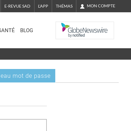
MON COMPTE
E-REVUE SAD
L'APP
THÉMAS
NASDAQ
SANTÉ
BLOG
eau mot de passe