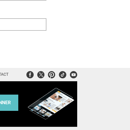
Facebook
Twitter
Pinterest
Tiktok
Youtube
TACT
NNER