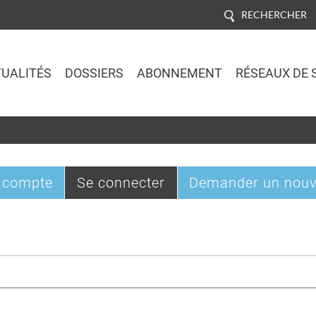
RECHERCHER
UALITÉS
DOSSIERS
ABONNEMENT
RÉSEAUX DE 
Jump to navigation
(onglet
 compte
Se connecter
Demander un nouv
actif)