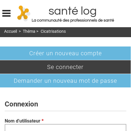
santé log
La communauté des professionnels de santé
Jump to navigation
Accueil
>
Théma
>
Cicatrisations
MON COMPTE
ABONNEMENT
Créer un nouveau compte
S'ABONNER À LA REVUE SOIN À DOMICILE
Onglets
(onglet
Se connecter
ACTUS
principaux
actif)
DOSSIERS
Demander un nouveau mot de passe
RÉSEAUX
E-REVUE SAD
Connexion
THÉMA
Nom d'utilisateur
*
L'APP