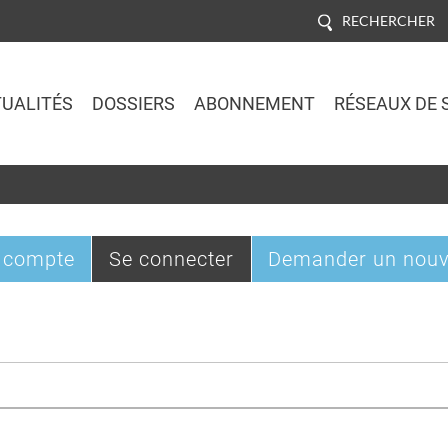
RECHERCHER
UALITÉS
DOSSIERS
ABONNEMENT
RÉSEAUX DE 
Jump to navigation
(onglet
 compte
Se connecter
Demander un nouv
actif)