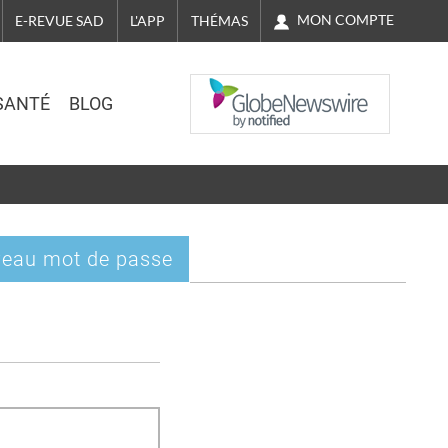
MON COMPTE
E-REVUE SAD
L'APP
THÉMAS
NASDAQ
SANTÉ
BLOG
eau mot de passe