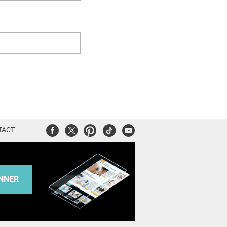
Facebook
Twitter
Pinterest
Tiktok
Youtube
TACT
NNER