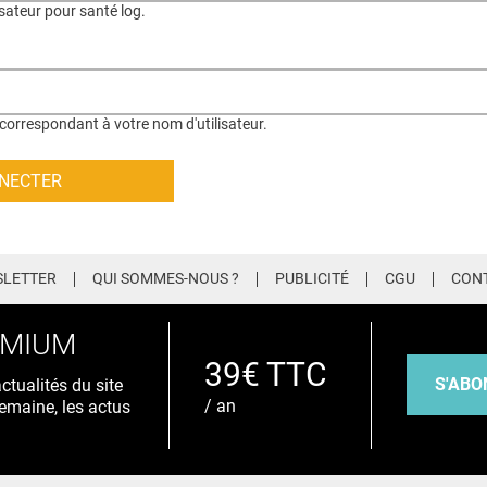
isateur pour santé log.
correspondant à votre nom d'utilisateur.
LETTER
QUI SOMMES-NOUS ?
PUBLICITÉ
CGU
CON
EMIUM
39€ TTC
S'ABO
tualités du site
/ an
emaine, les actus