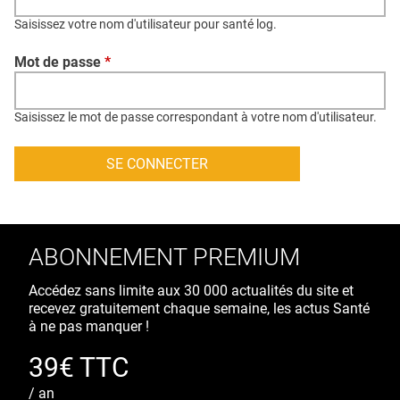
QUI SOMMES-NOUS ?
Saisissez votre nom d'utilisateur pour santé log.
PUBLICITÉ
Mot de passe
*
CONDITIONS GÉNÉRALES
CONTACT
Saisissez le mot de passe correspondant à votre nom d'utilisateur.
CRÉDITS
ABONNEMENT PREMIUM
Accédez sans limite aux 30 000 actualités du site et
recevez gratuitement chaque semaine, les actus Santé
à ne pas manquer !
39€ TTC
/ an