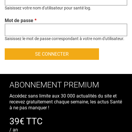
QUI SOMMES-NOUS ?
Saisissez votre nom d'utilisateur pour santé log.
PUBLICITÉ
Mot de passe
*
CONDITIONS GÉNÉRALES
CONTACT
Saisissez le mot de passe correspondant à votre nom d'utilisateur.
CRÉDITS
ABONNEMENT PREMIUM
Accédez sans limite aux 30 000 actualités du site et
recevez gratuitement chaque semaine, les actus Santé
à ne pas manquer !
39€ TTC
/ an