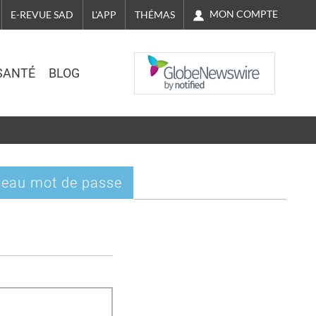
MON COMPTE
E-REVUE SAD
L'APP
THÉMAS
NASDAQ
SANTÉ
BLOG
eau mot de passe