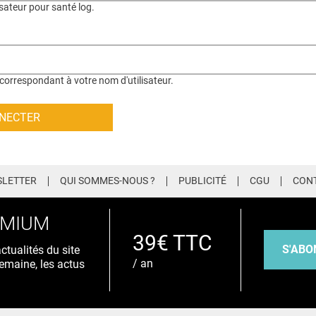
isateur pour santé log.
correspondant à votre nom d'utilisateur.
LETTER
QUI SOMMES-NOUS ?
PUBLICITÉ
CGU
CON
EMIUM
39€ TTC
S'ABO
tualités du site
/ an
emaine, les actus