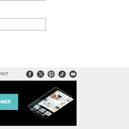
Facebook
Twitter
Pinterest
Tiktok
Youtube
TACT
NNER