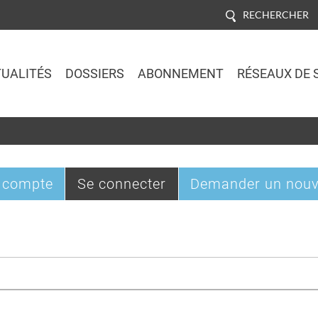
RECHERCHER
UALITÉS
DOSSIERS
ABONNEMENT
RÉSEAUX DE 
Jump to navigation
(onglet
 compte
Se connecter
Demander un nouv
actif)