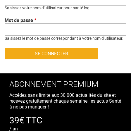
QUI SOMMES-NOUS ?
Saisissez votre nom d'utilisateur pour santé log.
PUBLICITÉ
Mot de passe
*
CONDITIONS GÉNÉRALES
CONTACT
Saisissez le mot de passe correspondant à votre nom d'utilisateur.
CRÉDITS
ABONNEMENT PREMIUM
Accédez sans limite aux 30 000 actualités du site et
recevez gratuitement chaque semaine, les actus Santé
à ne pas manquer !
39€ TTC
/ an