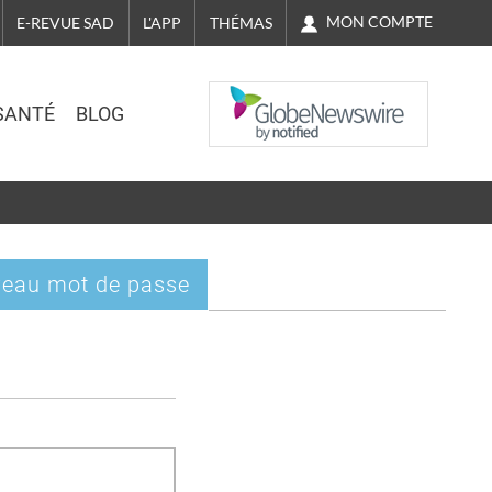
MON COMPTE
E-REVUE SAD
L'APP
THÉMAS
NASDAQ
SANTÉ
BLOG
eau mot de passe