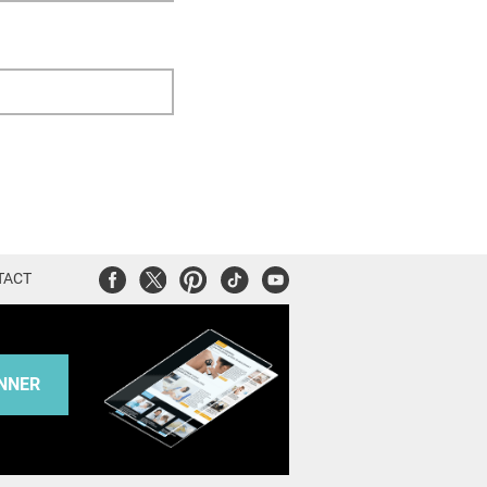
Facebook
Twitter
Pinterest
Tiktok
Youtube
TACT
NNER