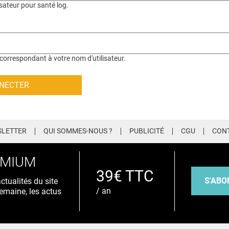
isateur pour santé log.
correspondant à votre nom d'utilisateur.
LETTER
QUI SOMMES-NOUS ?
PUBLICITÉ
CGU
CON
EMIUM
39€ TTC
S'ABO
tualités du site
/ an
emaine, les actus