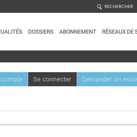
RECHERCHER
UALITÉS
DOSSIERS
ABONNEMENT
RÉSEAUX DE 
Jump to navigation
(onglet
 compte
Se connecter
Demander un nouv
actif)