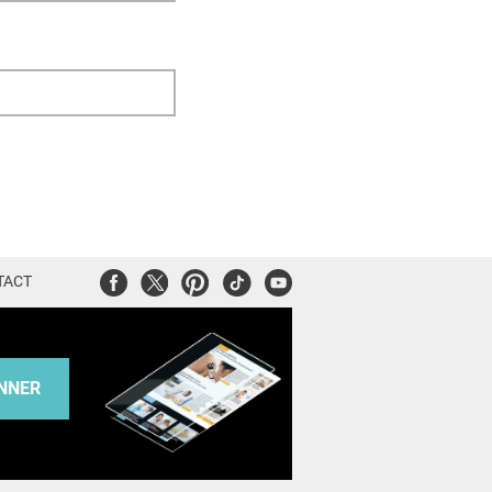
Facebook
Twitter
Pinterest
Tiktok
Youtube
TACT
NNER