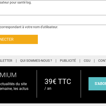
isateur pour santé log.
correspondant à votre nom d'utilisateur.
LETTER
QUI SOMMES-NOUS ?
PUBLICITÉ
CGU
CON
EMIUM
39€ TTC
S'ABO
tualités du site
/ an
emaine, les actus