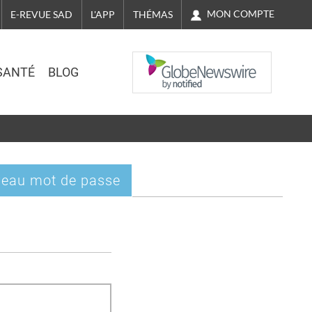
MON COMPTE
E-REVUE SAD
L'APP
THÉMAS
NASDAQ
SANTÉ
BLOG
eau mot de passe