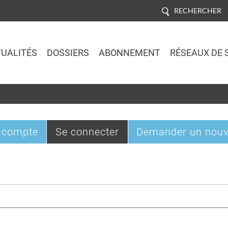
RECHERCHER
UALITÉS
DOSSIERS
ABONNEMENT
RÉSEAUX DE 
Jump to navigation
(onglet
 compte
Se connecter
Demander un nouv
actif)