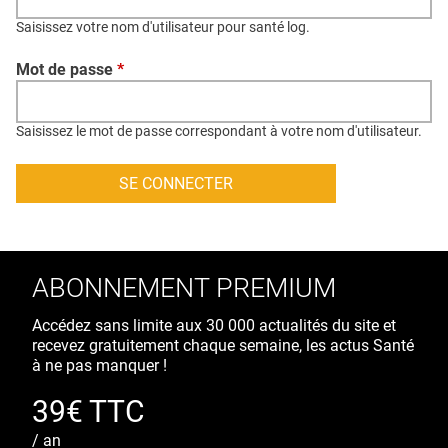
QUI SOMMES-NOUS ?
Saisissez votre nom d'utilisateur pour santé log.
PUBLICITÉ
Mot de passe
*
CONDITIONS GÉNÉRALES
CONTACT
Saisissez le mot de passe correspondant à votre nom d'utilisateur.
CRÉDITS
ABONNEMENT PREMIUM
Accédez sans limite aux 30 000 actualités du site et
recevez gratuitement chaque semaine, les actus Santé
à ne pas manquer !
39€ TTC
/ an