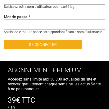
QUI SOMMES-NOUS ?
Saisissez votre nom d'utilisateur pour santé log.
PUBLICITÉ
Mot de passe
*
CONDITIONS GÉNÉRALES
CONTACT
Saisissez le mot de passe correspondant à votre nom d'utilisateur.
CRÉDITS
ABONNEMENT PREMIUM
Accédez sans limite aux 30 000 actualités du site et
recevez gratuitement chaque semaine, les actus Santé
à ne pas manquer !
39€ TTC
/ an