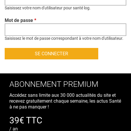
QUI SOMMES-NOUS ?
Saisissez votre nom d'utilisateur pour santé log.
PUBLICITÉ
Mot de passe
*
CONDITIONS GÉNÉRALES
CONTACT
Saisissez le mot de passe correspondant à votre nom d'utilisateur.
CRÉDITS
ABONNEMENT PREMIUM
Accédez sans limite aux 30 000 actualités du site et
recevez gratuitement chaque semaine, les actus Santé
à ne pas manquer !
39€ TTC
/ an