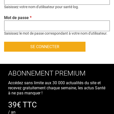
QUI SOMMES-NOUS ?
Saisissez votre nom d'utilisateur pour santé log.
PUBLICITÉ
Mot de passe
*
CONDITIONS GÉNÉRALES
CONTACT
Saisissez le mot de passe correspondant à votre nom d'utilisateur.
CRÉDITS
ABONNEMENT PREMIUM
Accédez sans limite aux 30 000 actualités du site et
recevez gratuitement chaque semaine, les actus Santé
à ne pas manquer !
39€ TTC
/ an