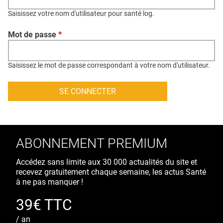
QUI SOMMES-NOUS ?
Saisissez votre nom d'utilisateur pour santé log.
PUBLICITÉ
Mot de passe
*
CONDITIONS GÉNÉRALES
CONTACT
Saisissez le mot de passe correspondant à votre nom d'utilisateur.
CRÉDITS
ABONNEMENT PREMIUM
Accédez sans limite aux 30 000 actualités du site et
recevez gratuitement chaque semaine, les actus Santé
à ne pas manquer !
39€ TTC
/ an