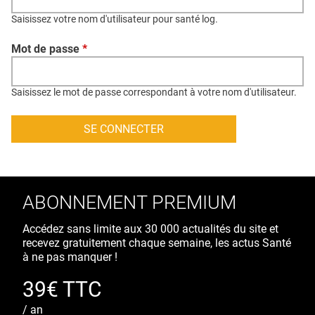
QUI SOMMES-NOUS ?
Saisissez votre nom d'utilisateur pour santé log.
PUBLICITÉ
Mot de passe
*
CONDITIONS GÉNÉRALES
CONTACT
Saisissez le mot de passe correspondant à votre nom d'utilisateur.
CRÉDITS
ABONNEMENT PREMIUM
Accédez sans limite aux 30 000 actualités du site et
recevez gratuitement chaque semaine, les actus Santé
à ne pas manquer !
39€ TTC
/ an