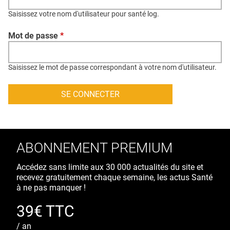
QUI SOMMES-NOUS ?
Saisissez votre nom d'utilisateur pour santé log.
PUBLICITÉ
Mot de passe
*
CONDITIONS GÉNÉRALES
CONTACT
Saisissez le mot de passe correspondant à votre nom d'utilisateur.
CRÉDITS
ABONNEMENT PREMIUM
Accédez sans limite aux 30 000 actualités du site et
recevez gratuitement chaque semaine, les actus Santé
à ne pas manquer !
39€ TTC
/ an