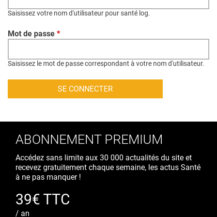
QUI SOMMES-NOUS ?
Saisissez votre nom d'utilisateur pour santé log.
PUBLICITÉ
Mot de passe
*
CONDITIONS GÉNÉRALES
CONTACT
Saisissez le mot de passe correspondant à votre nom d'utilisateur.
CRÉDITS
ABONNEMENT PREMIUM
Accédez sans limite aux 30 000 actualités du site et
recevez gratuitement chaque semaine, les actus Santé
à ne pas manquer !
39€ TTC
/ an