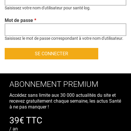
QUI SOMMES-NOUS ?
Saisissez votre nom d'utilisateur pour santé log.
PUBLICITÉ
Mot de passe
*
CONDITIONS GÉNÉRALES
CONTACT
Saisissez le mot de passe correspondant à votre nom d'utilisateur.
CRÉDITS
ABONNEMENT PREMIUM
Accédez sans limite aux 30 000 actualités du site et
recevez gratuitement chaque semaine, les actus Santé
à ne pas manquer !
39€ TTC
/ an