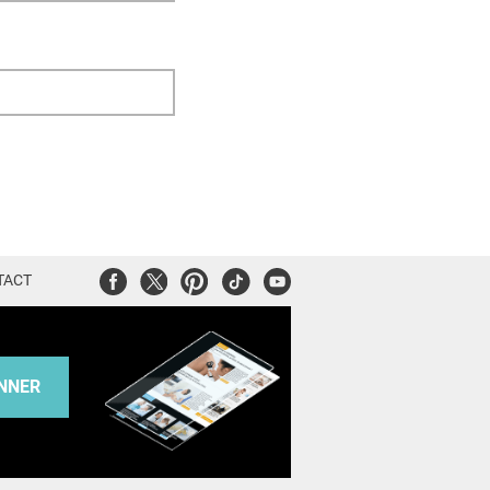
Facebook
Twitter
Pinterest
Tiktok
Youtube
TACT
NNER