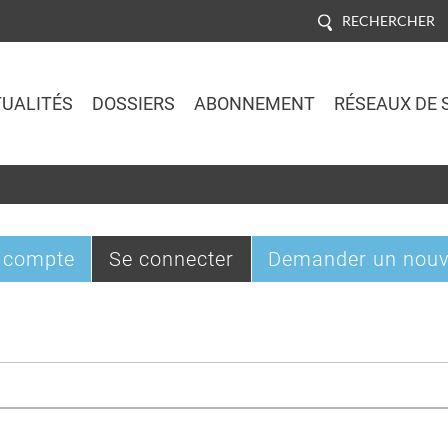
RECHERCHER
UALITÉS
DOSSIERS
ABONNEMENT
RÉSEAUX DE 
Jump to navigation
(onglet
 compte
Se connecter
Demander un nouv
actif)