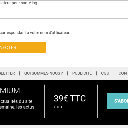
isateur pour santé log.
correspondant à votre nom d'utilisateur.
LETTER
QUI SOMMES-NOUS ?
PUBLICITÉ
CGU
CON
EMIUM
39€ TTC
S'ABO
tualités du site
/ an
emaine, les actus