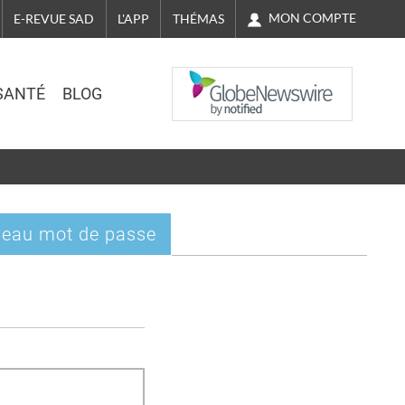
MON COMPTE
E-REVUE SAD
L'APP
THÉMAS
NASDAQ
SANTÉ
BLOG
eau mot de passe