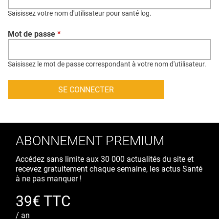
QUI SOMMES-NOUS ?
Saisissez votre nom d'utilisateur pour santé log.
PUBLICITÉ
Mot de passe
*
CONDITIONS GÉNÉRALES
CONTACT
Saisissez le mot de passe correspondant à votre nom d'utilisateur.
CRÉDITS
ABONNEMENT PREMIUM
Accédez sans limite aux 30 000 actualités du site et
recevez gratuitement chaque semaine, les actus Santé
à ne pas manquer !
39€ TTC
/ an