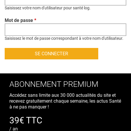
QUI SOMMES-NOUS ?
Saisissez votre nom d'utilisateur pour santé log.
PUBLICITÉ
Mot de passe
*
CONDITIONS GÉNÉRALES
CONTACT
Saisissez le mot de passe correspondant à votre nom d'utilisateur.
CRÉDITS
ABONNEMENT PREMIUM
Accédez sans limite aux 30 000 actualités du site et
recevez gratuitement chaque semaine, les actus Santé
à ne pas manquer !
39€ TTC
/ an