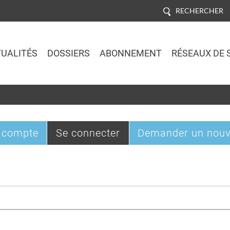
RECHERCHER
UALITÉS
DOSSIERS
ABONNEMENT
RÉSEAUX DE 
Jump to navigation
(onglet
 compte
Se connecter
Demander un nouv
actif)