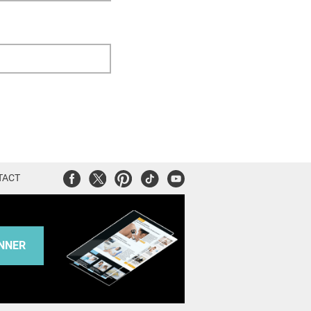
Facebook
Twitter
Pinterest
Tiktok
Youtube
TACT
NNER