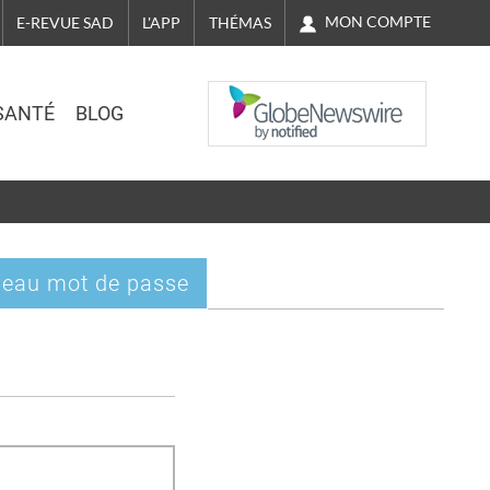
MON COMPTE
E-REVUE SAD
L'APP
THÉMAS
NASDAQ
SANTÉ
BLOG
eau mot de passe