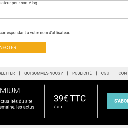
isateur pour santé log.
correspondant à votre nom d'utilisateur.
LETTER
QUI SOMMES-NOUS ?
PUBLICITÉ
CGU
CON
EMIUM
39€ TTC
S'ABO
tualités du site
/ an
emaine, les actus