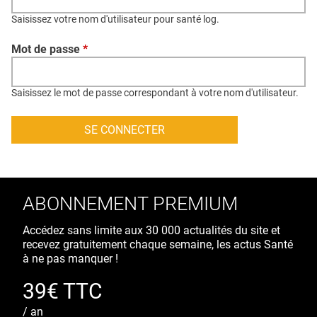
QUI SOMMES-NOUS ?
Saisissez votre nom d'utilisateur pour santé log.
PUBLICITÉ
Mot de passe
*
CONDITIONS GÉNÉRALES
CONTACT
Saisissez le mot de passe correspondant à votre nom d'utilisateur.
CRÉDITS
ABONNEMENT PREMIUM
Accédez sans limite aux 30 000 actualités du site et
recevez gratuitement chaque semaine, les actus Santé
à ne pas manquer !
39€ TTC
/ an