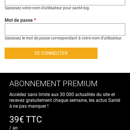
QUI SOMMES-NOUS ?
Saisissez votre nom d'utilisateur pour santé log.
PUBLICITÉ
Mot de passe
*
CONDITIONS GÉNÉRALES
CONTACT
Saisissez le mot de passe correspondant à votre nom d'utilisateur.
CRÉDITS
ABONNEMENT PREMIUM
Accédez sans limite aux 30 000 actualités du site et
recevez gratuitement chaque semaine, les actus Santé
à ne pas manquer !
39€ TTC
/ an