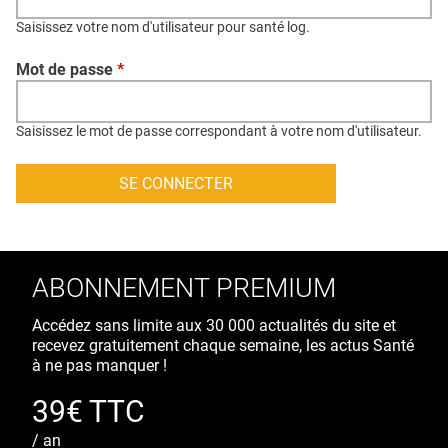
QUI SOMMES-NOUS ?
Saisissez votre nom d'utilisateur pour santé log.
PUBLICITÉ
Mot de passe
*
CONDITIONS GÉNÉRALES
CONTACT
Saisissez le mot de passe correspondant à votre nom d'utilisateur.
CRÉDITS
ABONNEMENT PREMIUM
Accédez sans limite aux 30 000 actualités du site et
recevez gratuitement chaque semaine, les actus Santé
à ne pas manquer !
39€ TTC
/ an