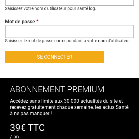
QUI SOMMES-NOUS ?
Saisissez votre nom d'utilisateur pour santé log.
PUBLICITÉ
Mot de passe
*
CONDITIONS GÉNÉRALES
CONTACT
Saisissez le mot de passe correspondant à votre nom d'utilisateur.
CRÉDITS
ABONNEMENT PREMIUM
Accédez sans limite aux 30 000 actualités du site et
recevez gratuitement chaque semaine, les actus Santé
à ne pas manquer !
39€ TTC
/ an